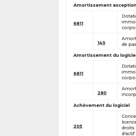
Amortissement exceptionne
Dotat
immobi
6811
corpor
Amort
145
de pas
Amortissement du logicie
Dotat
immobi
6811
corpor
Amort
280
incorp
Achèvement du logiciel
Conces
licenc
205
droits
d'actif