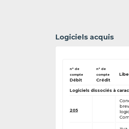
Logiciels acquis
n° de
n° de
Libe
compte
compte
Débit
Crédit
Logiciels dissociés à cara
Conc
brev
205
logic
Comp