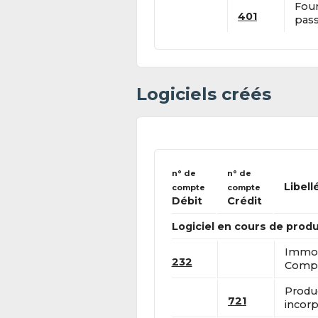
Four
401
pass
Logiciels créés
n° de
n° de
Libell
compte
compte
Débit
Crédit
Logiciel en cours de produ
Immobi
232
Compte
Produ
721
incorp