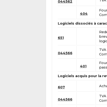
TVA 
044562
Four
404
Comp
Logiciels dissociés à cara
Rede
brev
651
logic
TVA 
044566
Comp
Four
401
pass
Logiciels acquis pour la r
Acha
607
TVA 
044566
Comp