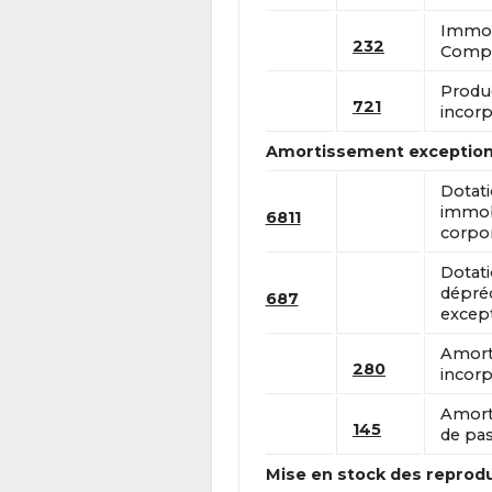
Immobi
232
Compte
Produ
721
incorp
Amortissement exceptionn
Dotat
immobi
6811
corpor
Dotat
dépréc
687
except
Amort
280
incorp
Amort
145
de pas
Mise en stock des reprod