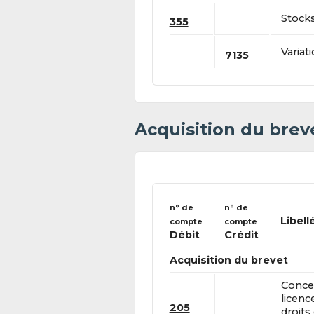
Stocks
355
Variat
7135
Acquisition du brev
n° de
n° de
Libell
compte
compte
Débit
Crédit
Acquisition du brevet
Conces
licenc
205
droits