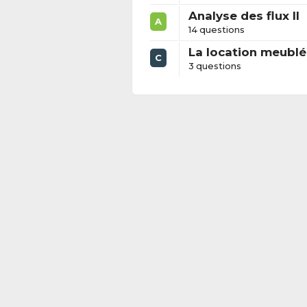
Analyse des flux II
A
14 questions
La location meublé
C
3 questions