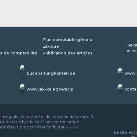
Plan comptable général
inexa
é
Lexique
un co
s de comptabilité
Publication des articles
buchhaltungkonten.de
www.u
www.jak-ksiegowac.pl
conta
ntégrale, ou partielle, du contenu de ce site à
et dans un but lucratif sans autorisation
nterdite. Comptabilisation.fr 2016 - 2026
Le site est