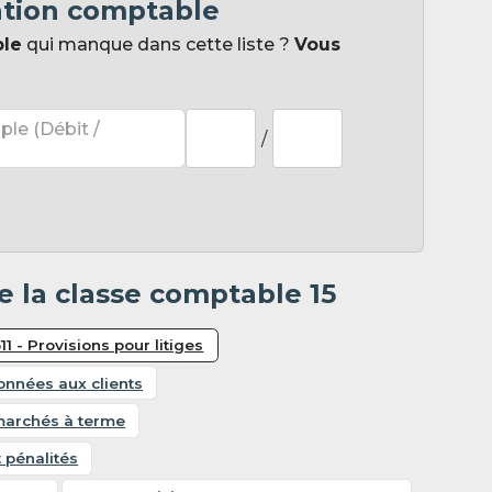
ation comptable
ple
qui manque dans cette liste ?
Vous
ple (Débit /
/
 la classe comptable 15
511 - Provisions pour litiges
données aux clients
 marchés à terme
 pénalités