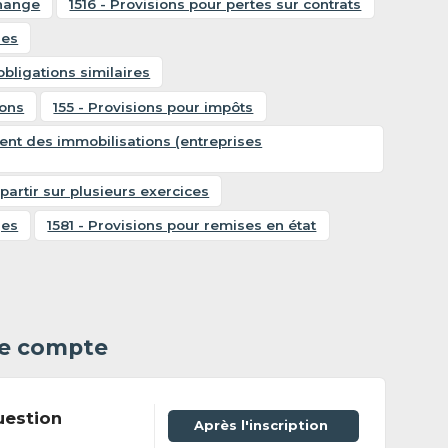
change
1516 - Provisions pour pertes sur contrats
ues
obligations similaires
ions
155 - Provisions pour impôts
ent des immobilisations (entreprises
partir sur plusieurs exercices
ges
1581 - Provisions pour remises en état
 le compte
uestion
Après l'inscription