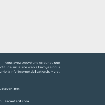
Vous avez trouvé une erreur ou une
ctitude sur le site web ? Envoyez-nous
urriel à info@comptabilisation.fr, Merci.
ctovani.net
bilizacaofacil.com