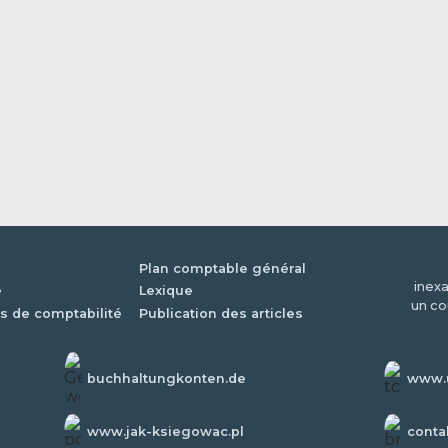
Plan comptable général
inexa
é
Lexique
un co
s de comptabilité
Publication des articles
buchhaltungkonten.de
www.u
www.jak-ksiegowac.pl
conta