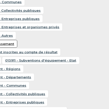
t - Communes
 Collectivités publiques
- Entreprises publiques
- Entreprises et organismes privés
- Autres
issement
t inscrites au compte de résultat
013911 - Subventions d'équipement - Etat
nt - Régions
nt - Départements
ent - Communes
 - Collectivités publiques
t - Entreprises publiques