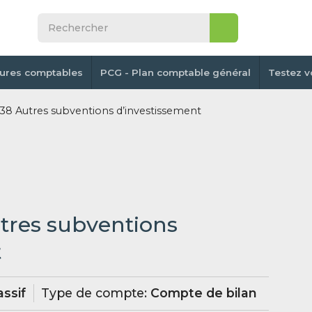
tures comptables
PCG - Plan comptable général
Testez v
8 Autres subventions d’investissement
utres subventions
t
ssif
Type de compte:
Compte de bilan