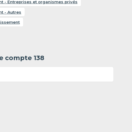
t - Entreprises et organismes privés
t - Autres
stissement
le compte 138