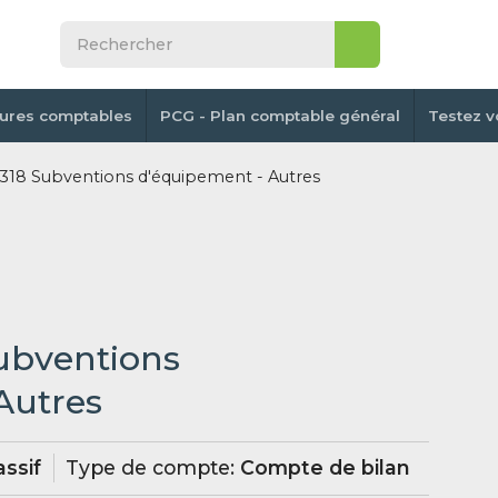
tures comptables
PCG - Plan comptable général
Testez v
18 Subventions d'équipement - Autres
ubventions
Autres
ssif
Type de compte:
Compte de bilan