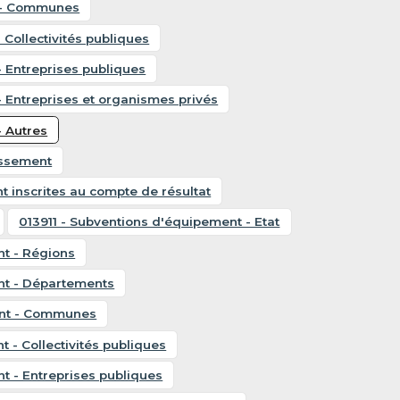
t - Communes
 Collectivités publiques
- Entreprises publiques
- Entreprises et organismes privés
- Autres
issement
t inscrites au compte de résultat
013911 - Subventions d'équipement - Etat
nt - Régions
nt - Départements
ent - Communes
 - Collectivités publiques
t - Entreprises publiques