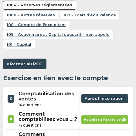
1064 - Réserves réglementées
1068 - Autres réserves
107 - Ecart d'équivalence
108 - Compte de l'exploitant
109 - Actionnaires : Capital souscrit - non appelé
101 - Capital
« Retour au PCG
Exercice en lien avec le compte
Comptabilisation des
ventes
Après l'inscription
C
14 questions
Comment
comptabilisez vous ....?
A
Accéder à l'exercice
14 questions
Comment