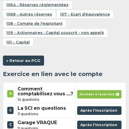
1064 - Réserves réglementées
1068 - Autres réserves
107 - Ecart d'équivalence
108 - Compte de l'exploitant
109 - Actionnaires : Capital souscrit - non appelé
101 - Capital
« Retour au PCG
Exercice en lien avec le compte
Comment
comptabilisez vous ....?
A
Accéder à l'exercice
14 questions
La SCI en questions
C
Après l'inscription
3 questions
Garage VRAQUE
C
Après l'inscription
11 questions