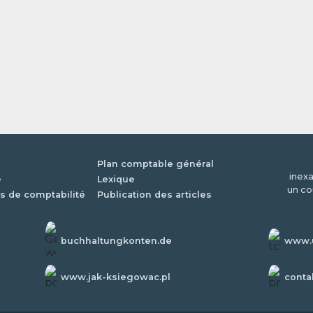
Plan comptable général
inexa
é
Lexique
un co
s de comptabilité
Publication des articles
buchhaltungkonten.de
www.u
www.jak-ksiegowac.pl
conta