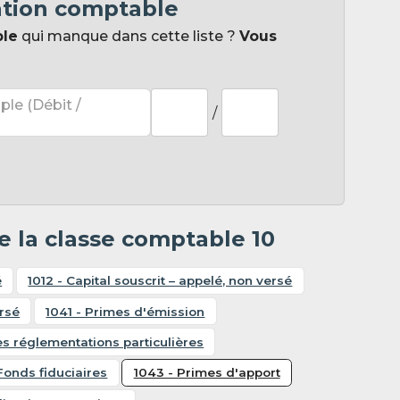
ation comptable
ple
qui manque dans cette liste ?
Vous
ple (Débit /
/
 la classe comptable 10
é
1012 - Capital souscrit – appelé, non versé
ersé
1041 - Primes d'émission
es réglementations particulières
Fonds fiduciaires
1043 - Primes d'apport