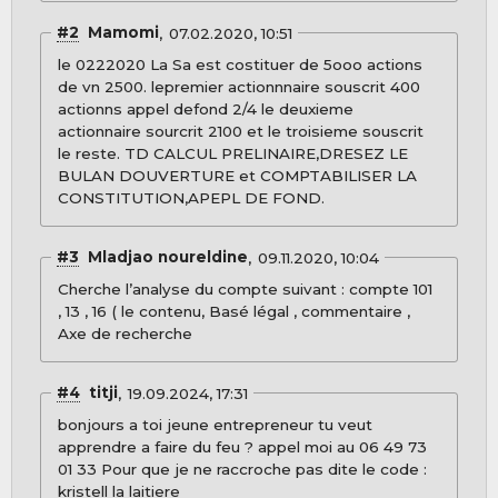
#2
Mamomi
07.02.2020, 10:51
le 0222020 La Sa est costituer de 5ooo actions
de vn 2500. lepremier actionnnaire souscrit 400
actionns appel defond 2/4 le deuxieme
actionnaire sourcrit 2100 et le troisieme souscrit
le reste. TD CALCUL PRELINAIRE,DRESEZ LE
BULAN DOUVERTURE et COMPTABILISER LA
CONSTITUTION,APEPL DE FOND.
#3
Mladjao noureldine
09.11.2020, 10:04
Cherche l’analyse du compte suivant : compte 101
, 13 , 16 ( le contenu, Basé légal , commentaire ,
Axe de recherche
#4
titji
19.09.2024, 17:31
bonjours a toi jeune entrepreneur tu veut
apprendre a faire du feu ? appel moi au 06 49 73
01 33 Pour que je ne raccroche pas dite le code :
kristell la laitiere