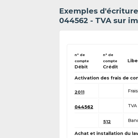
Exemples d'écritur
044562 - TVA sur im
n° de
n° de
Libe
compte
compte
Débit
Crédit
Activation des frais de co
Frai
2011
TVA 
044562
Banq
512
Achat et installation du l