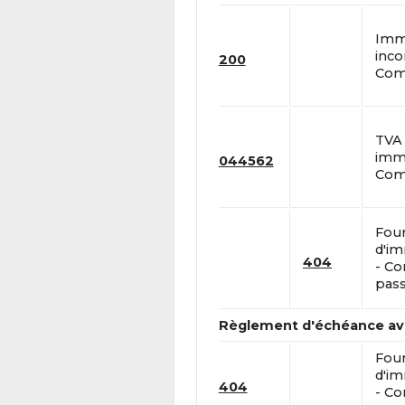
Immo
inco
200
Comp
TVA
immo
044562
Comp
Four
d'im
404
- C
pass
Règlement d'échéance ave
Four
d'im
404
- C