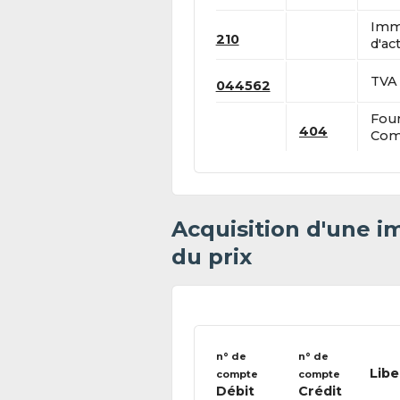
Immo
210
d'act
TVA 
044562
Four
404
Comp
Acquisition d'une i
du prix
n° de
n° de
Libe
compte
compte
Débit
Crédit