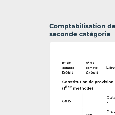
Comptabilisation d
seconde catégorie
n° de
n° de
Libe
compte
compte
Débit
Crédit
Constitution de provision
ère
(1
méthode)
Dota
6815
-
Prov