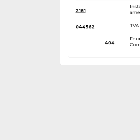
Inst
2181
amén
TVA 
044562
Four
404
Comp