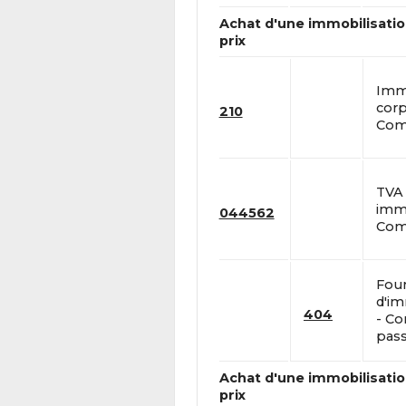
Achat d'une immobilisatio
prix
Immo
corp
210
Comp
TVA
immo
044562
Comp
Four
d'im
404
- C
pass
Achat d'une immobilisatio
prix