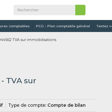
tures comptables
PCG - Plan comptable général
Testez v
4562 TVA sur immobilisations
2
- TVA sur
if
Type de compte:
Compte de bilan