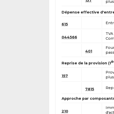
157
plus
Dépense effective d'entre
Entr
615
TVA 
044566
Comp
Four
401
pass
è
Reprise de la provision (1
Prov
157
plus
Repr
7815
Approche par composant
Immo
210
d'act