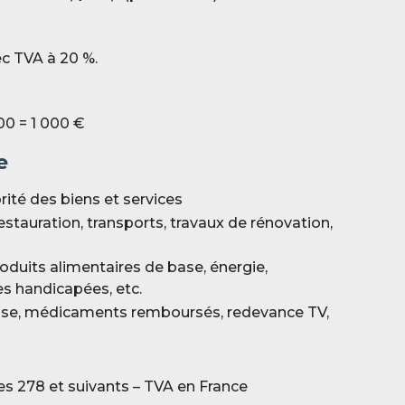
c TVA à 20 %.
00 = 1 000 €
e
rité des biens et services
estauration, transports, travaux de rénovation,
produits alimentaires de base, énergie,
 handicapées, etc.
resse, médicaments remboursés, redevance TV,
es 278 et suivants – TVA en France