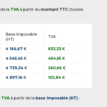
 de la
TVA
à partir du
montant TTC
(toutes
Base imposable
TVA
(HT)
4 166,67
€
833,33
€
4 545,45
€
454,55
€
4 739,34
€
260,66
€
4 897,16
€
102,84
€
a
TVA
à partir de la
base imposable (HT)
: