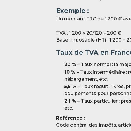
Exemple :
Un montant TTC de 1 200 € ave
TVA : 1 200 × 20/120 = 200 €
Base imposable (HT) : 1 200 − 2
Taux de TVA en Franc
20 %
– Taux normal : la majo
10 %
– Taux intermédiaire : r
hébergement, etc.
5,5 %
– Taux réduit : livres, 
équipements pour personnes
2,1 %
– Taux particulier : p
etc.
Référence :
Code général des impôts, articl