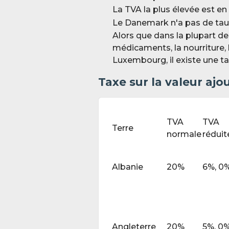
La TVA la plus élevée est en
Le Danemark n'a pas de taux
Alors que dans la plupart des
médicaments, la nourriture, l
Luxembourg, il existe une tax
Taxe sur la valeur aj
TVA
TVA
Terre
normale
réduit
Albanie
20%
6%, 0
Angleterre
20%
5%, 0