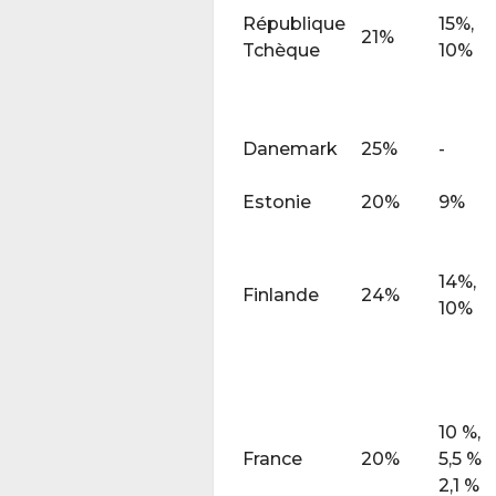
République
15%,
21%
Tchèque
10%
Danemark
25%
-
Estonie
20%
9%
14%,
Finlande
24%
10%
10 %,
France
20%
5,5 %
2,1 %