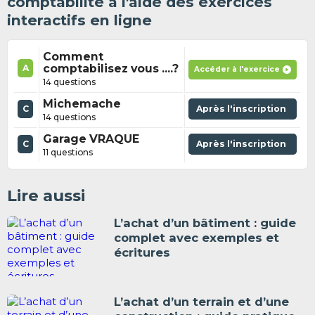
comptabilité à l'aide des exercices
interactifs en ligne
Comment
comptabilisez vous ....?
A
Accéder à l'exercice
14 questions
Michemache
C
Après l'inscription
14 questions
Garage VRAQUE
C
Après l'inscription
11 questions
Lire aussi
L’achat d’un bâtiment : guide
complet avec exemples et
écritures
L’achat d’un terrain et d’une