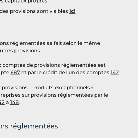
es capitaux propres.
 des provisions sont visibles
ici
.
ions réglementées se fait selon le même
utres provisions.
ux comptes de provisions réglementées est
mpte
687
et par le crédit de l'un des comptes
142
 provisions - Produits exceptionnels »
s reprises sur provisions réglementées par le
42
à
148
.
ions réglementées