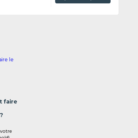
 faire
 ?
 votre
old).