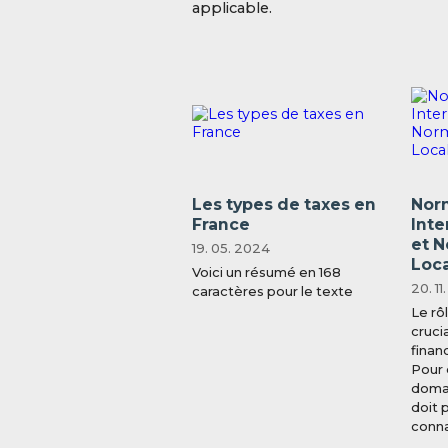
applicable.
Les types de taxes en
Nor
France
Inte
et 
19. 05. 2024
Loc
Voici un résumé en 168
20. 11
caractères pour le texte
Le rô
cruci
finan
Pour 
domai
doit 
connai