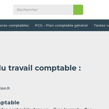
tures comptables
PCG - Plan comptable général
Testez v
u travail comptable :
ion.fr
mptable