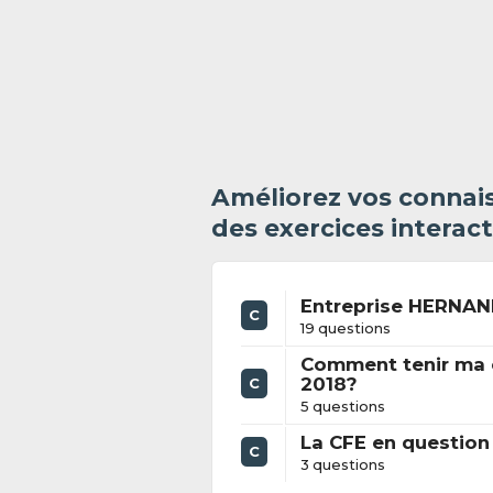
Améliorez vos connais
des exercices interact
Entreprise HERNANI
C
19 questions
Comment tenir ma 
2018?
C
5 questions
La CFE en question
C
3 questions