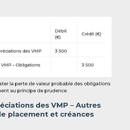
Débit
Crédit (€)
(€)
préciations des VMP
3 5
00
 VMP – Obligations
3 5
00
ter la perte de valeur probable des obligations
ment au principe de prudence.
réciations des VMP – Autres
de placement et créances