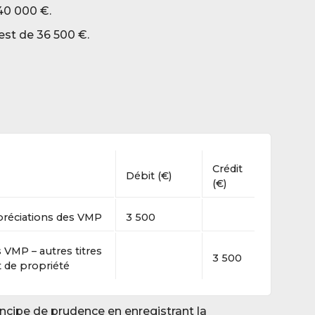
40 000 €.
 est de 36 5
00 €.
Crédit
Débit (€)
(€)
préciations des VMP
3 5
00
 VMP – autres titres
3 5
00
t de propriété
rincipe de prudence en enregistrant la