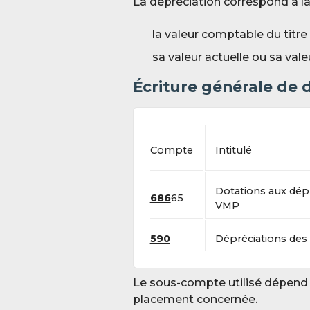
La dépréciation correspond à la 
la valeur comptable du titre
sa valeur actuelle ou sa val
Écriture générale de 
Compte
Intitulé
Dotations aux dép
686
65
VMP
590
Dépréciations de
Le sous-compte utilisé dépend 
placement concernée.