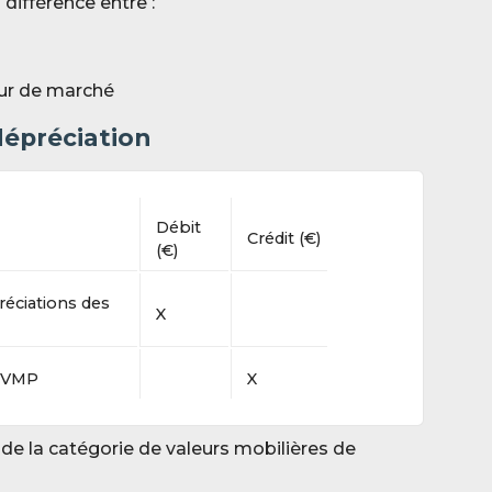
différence entre :
eur de marché
dépréciation
Débit
Crédit (€)
(€)
réciations des
X
s VMP
X
de la catégorie de valeurs mobilières de