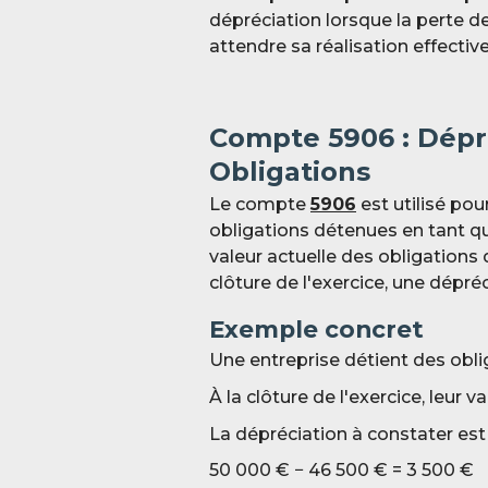
dépréciation lorsque la perte de
attendre sa réalisation effectiv
Compte 59
06 : Dép
Obligations
Le compte
5906
est utilisé pou
obligations détenues en tant q
valeur actuelle des obligations 
clôture de l'exercice, une dépré
Exemple concret
Une entreprise détient des obli
À la clôture de l'exercice, leur
La dépréciation à constater est
5
0 000 € − 46 5
00 € = 3 5
00 €