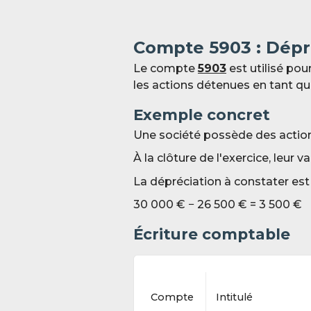
Compte 59
03 : Dépr
Le compte
5903
est utilisé pou
les actions détenues en tant q
Exemple concret
Une société possède des actio
À la clôture de l'exercice, leur 
La dépréciation à constater est 
30 000 € − 26 5
00 € = 3 5
00 €
Écriture comptable
Compte
Intitulé