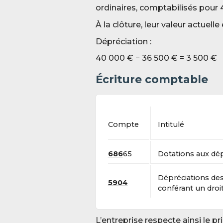
ordinaires, comptabilisés pour 
À la clôture, leur valeur actuelle
Dépréciation :
40 000 € − 36 5
00 € = 3 5
00 €
Écriture comptable
Compte
Intitulé
686
65
Dotations aux dé
Dépréciations des
5904
conférant un droi
L’entreprise respecte ainsi le p