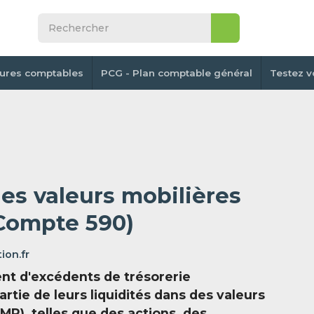
tures comptables
PCG - Plan comptable général
Testez v
es valeurs mobilières
Compte 590)
ion.fr
ent d'excédents de trésorerie
rtie de leurs liquidités dans des valeurs
MP), telles que des actions, des