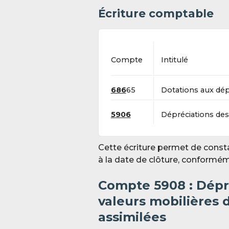
Écriture comptable
Compte
Intitulé
686
65
Dotations aux dé
5906
Dépréciations des
Cette écriture permet de consta
à la date de clôture, conformé
Compte 59
08 : Dép
valeurs mobilières 
assimilées