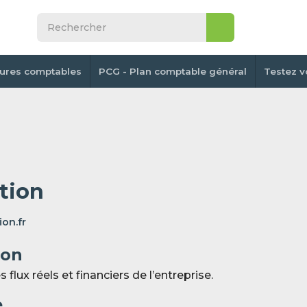
tures comptables
PCG - Plan comptable général
Testez v
tion
on.fr
ion
s flux réels et financiers de l’entreprise.
e